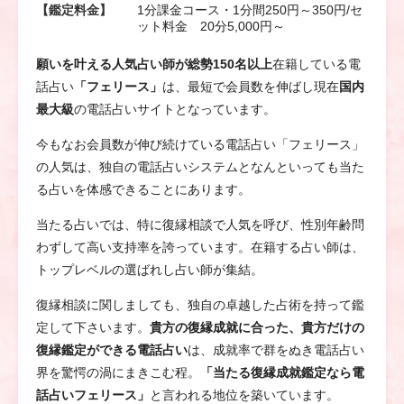
【鑑定料金】
1分課金コース・1分間250円～350円/セ
ット料金 20分5,000円～
願いを叶える人気占い師が総勢150名以上
在籍している電
話占い
「フェリース」
は、最短で会員数を伸ばし現在
国内
最大級
の電話占いサイトとなっています。
今もなお会員数が伸び続けている電話占い「フェリース」
の人気は、独自の電話占いシステムとなんといっても当た
る占いを体感できることにあります。
当たる占いでは、特に復縁相談で人気を呼び、性別年齢問
わずして高い支持率を誇っています。在籍する占い師は、
トップレベルの選ばれし占い師が集結。
復縁相談に関しましても、独自の卓越した占術を持って鑑
定して下さいます。
貴方の復縁成就に合った、貴方だけの
復縁鑑定ができる電話占い
は、成就率で群をぬき電話占い
界を驚愕の渦にまきこむ程。
「当たる復縁成就鑑定なら電
話占いフェリース」
と言われる地位を築いています。