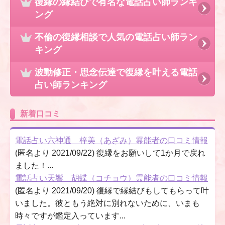
復縁の縁結びで有名な電話占い師ランキ
ング
不倫の復縁相談で人気の電話占い師ラン
キング
波動修正・思念伝達で復縁を叶える電話
占い師ランキング
新着口コミ
電話占い六神通 梓美（あざみ）霊能者の口コミ情報
(匿名より 2021/09/22) 復縁をお願いして1か月で戻れ
ました！...
電話占い天響 胡蝶（コチョウ）霊能者の口コミ情報
(匿名より 2021/09/20) 復縁で縁結びもしてもらって叶
いました。彼ともう絶対に別れないために、いまも
時々ですが鑑定入っています...