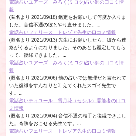
電話占いユアーズ みろく(ミロク)占い師の口コミ情
報
(匿名より 2021/09/18) 鑑定をお願いして何度か入りま
した。音信不通の彼とやり直せました。...
電話占いフェリース トレゾア先生の口コミ情報
(匿名より 2021/09/13) 先生にお願いしたら、彼から連
絡がくるようになりました。そのあとも鑑定してもら
って、復縁できました。...
電話占いユアーズ みろく(ミロク)占い師の口コミ情
報
(匿名より 2021/09/06) 他の占いでは無理だと言われて
いた復縁をすんなりと叶えてくれたスゴイ先生で
す。...
電話占いティユール 雪月花（セシル）霊能者の口コ
ミ情報
(匿名より 2021/09/04) 音信不通の相手と復縁できまし
た。奇跡をおこせる先生です。...
電話占いフェリース トレゾア先生の口コミ情報