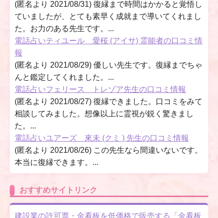
(匿名より 2021/08/31) 復縁まで時間はかかると覚悟し
ていましたが、とても素早く成就まで導いてくれまし
た。お力のある先生です。...
電話占いティユール 愛桜 (アイサ) 霊能者の口コミ情
報
(匿名より 2021/08/29) 優しい先生です。復縁までちゃ
んと鑑定してくれました。...
電話占いフェリース トレゾア先生の口コミ情報
(匿名より 2021/08/27) 復縁できました。口コミをみて
相談してみました。想像以上に霊視が鋭く驚きまし
た。...
電話占いユアーズ 來未 (クミ ) 先生の口コミ情報
(匿名より 2021/08/26) この先生なら間違いないです。
本当に復縁できます。...
おすすめサイトリンク
建設業の許可票・金看板を低価格で販売する「金看板