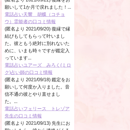
願いして1か月で戻れました！...
電話占い天響 胡蝶（コチョ
ウ）霊能者の口コミ情報
(匿名より 2021/09/20) 復縁で縁
結びもしてもらって叶いまし
た。彼ともう絶対に別れないた
めに、いまも時々ですが鑑定入
っています...
電話占いユアーズ みろく(ミロ
ク)占い師の口コミ情報
(匿名より 2021/09/18) 鑑定をお
願いして何度か入りました。音
信不通の彼とやり直せまし
た。...
電話占いフェリース トレゾア
先生の口コミ情報
(匿名より 2021/09/13) 先生にお