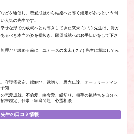
びなどを駆使し、恋愛成就から結婚へと導く鑑定があっという間
ない人気の先生です。
幸せな形での成就へとお導きしてきた來未 (クミ) 先生は、貴方
来あるべき本当の姿を視抜き、願望成就へのお手伝いをして下さ
無理だと諦める前に、ユアーズの來未 (クミ) 先生に相談してみ
視、守護霊鑑定、縁結び、縁切り、思念伝達、オーラリーディン
来予知
らの恋愛成就、不倫愛、略奪愛、縁切り、相手の気持ちを自分へ
運招来鑑定、仕事・家庭問題、心霊相談
) 先生の口コミ情報