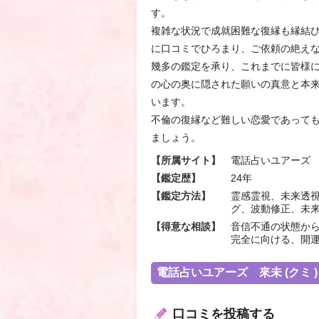
す。
複雑な状況で成就困難な復縁も縁結
に口コミでひろまり、ご依頼の絶え
幾多の鑑定を承り、これまでに皆様に
の心の奥に隠された願いの真意と本
います。
不倫の復縁など難しい恋愛であっても
ましょう。
【所属サイト】
電話占いユアーズ
【鑑定歴】
24年
【鑑定方法】
霊感霊視、未来透
グ、波動修正、未
【得意な相談】
音信不通の状態か
完全に向ける、開
電話占いユアーズ 來未 (クミ 
口コミを投稿する