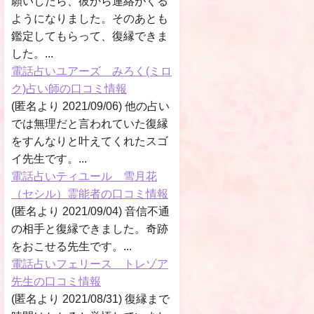
願いしたら、彼から連絡がくる
ようになりました。そのあとも
鑑定してもらって、復縁できま
した。...
電話占いユアーズ みろく(ミロ
ク)占い師の口コミ情報
(匿名より 2021/09/06) 他の占い
では無理だと言われていた復縁
をすんなりと叶えてくれたスゴ
イ先生です。...
電話占いティユール 雪月花
（セシル）霊能者の口コミ情報
(匿名より 2021/09/04) 音信不通
の相手と復縁できました。奇跡
をおこせる先生です。...
電話占いフェリース トレゾア
先生の口コミ情報
(匿名より 2021/08/31) 復縁まで