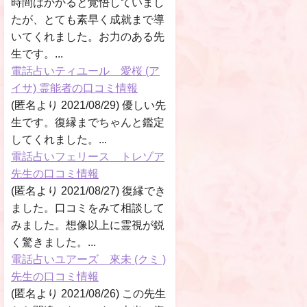
時間はかかると覚悟していまし
たが、とても素早く成就まで導
いてくれました。お力のある先
生です。...
電話占いティユール 愛桜 (ア
イサ) 霊能者の口コミ情報
(匿名より 2021/08/29) 優しい先
生です。復縁までちゃんと鑑定
してくれました。...
電話占いフェリース トレゾア
先生の口コミ情報
(匿名より 2021/08/27) 復縁でき
ました。口コミをみて相談して
みました。想像以上に霊視が鋭
く驚きました。...
電話占いユアーズ 來未 (クミ )
先生の口コミ情報
(匿名より 2021/08/26) この先生