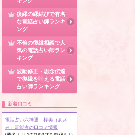
キング
復縁の縁結びで有名
な電話占い師ランキ
ング
不倫の復縁相談で人
気の電話占い師ラン
キング
波動修正・思念伝達
で復縁を叶える電話
占い師ランキング
新着口コミ
電話占い六神通 梓美（あざ
み）霊能者の口コミ情報
(匿名より 2021/09/22) 復縁をお