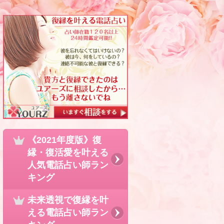
《2021年度版》復
縁・復活愛を叶える
人気電話占い師ラン
キング
未来透視で復縁を叶
える電話占い師ラン