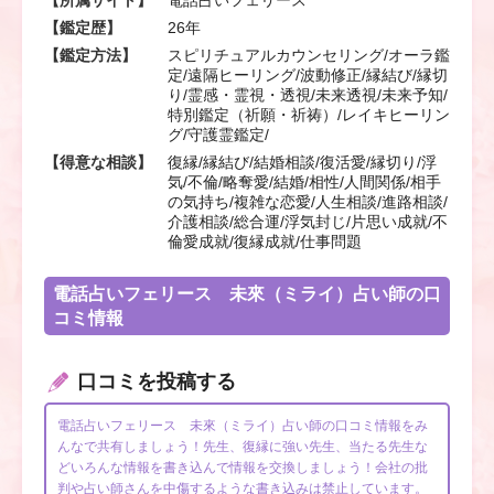
【鑑定歴】
26年
【鑑定方法】
スピリチュアルカウンセリング/オーラ鑑
定/遠隔ヒーリング/波動修正/縁結び/縁切
り/霊感・霊視・透視/未来透視/未来予知/
特別鑑定（祈願・祈祷）/レイキヒーリン
グ/守護霊鑑定/
【得意な相談】
復縁/縁結び/結婚相談/復活愛/縁切り/浮
気/不倫/略奪愛/結婚/相性/人間関係/相手
の気持ち/複雑な恋愛/人生相談/進路相談/
介護相談/総合運/浮気封じ/片思い成就/不
倫愛成就/復縁成就/仕事問題
電話占いフェリース 未來（ミライ）占い師の口
コミ情報
口コミを投稿する
電話占いフェリース 未來（ミライ）占い師の口コミ情報をみ
んなで共有しましょう！先生、復縁に強い先生、当たる先生な
どいろんな情報を書き込んで情報を交換しましょう！会社の批
判や占い師さんを中傷するような書き込みは禁止しています。