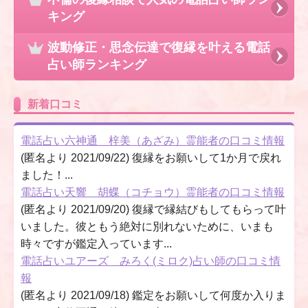
キング
波動修正・思念伝達で復縁を叶える電話
占い師ランキング
新着口コミ
電話占い六神通 梓美（あざみ）霊能者の口コミ情報
(匿名より 2021/09/22) 復縁をお願いして1か月で戻れ
ました！...
電話占い天響 胡蝶（コチョウ）霊能者の口コミ情報
(匿名より 2021/09/20) 復縁で縁結びもしてもらって叶
いました。彼ともう絶対に別れないために、いまも
時々ですが鑑定入っています...
電話占いユアーズ みろく(ミロク)占い師の口コミ情
報
(匿名より 2021/09/18) 鑑定をお願いして何度か入りま