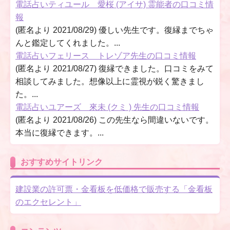
電話占いティユール 愛桜 (アイサ) 霊能者の口コミ情
報
(匿名より 2021/08/29) 優しい先生です。復縁までちゃ
んと鑑定してくれました。...
電話占いフェリース トレゾア先生の口コミ情報
(匿名より 2021/08/27) 復縁できました。口コミをみて
相談してみました。想像以上に霊視が鋭く驚きまし
た。...
電話占いユアーズ 來未 (クミ ) 先生の口コミ情報
(匿名より 2021/08/26) この先生なら間違いないです。
本当に復縁できます。...
おすすめサイトリンク
建設業の許可票・金看板を低価格で販売する「金看板
のエクセレント」