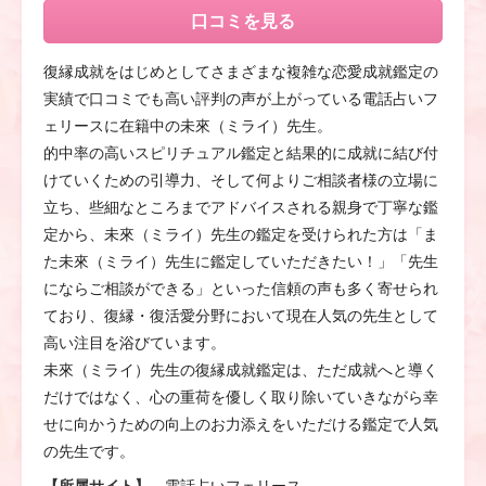
口コミを見る
復縁成就をはじめとしてさまざまな複雑な恋愛成就鑑定の
実績で口コミでも高い評判の声が上がっている電話占いフ
ェリースに在籍中の未來
（ミライ）
先生。
的中率の高いスピリチュアル鑑定と結果的に成就に結び付
けていくための引導力、そして何よりご相談者様の立場に
立ち、些細なところまでアドバイスされる親身で丁寧な鑑
定から、未來
（ミライ）
先生の鑑定を受けられた方は「ま
た未來
（ミライ）
先生に鑑定していただきたい！」「先生
にならご相談ができる」といった信頼の声も多く寄せられ
ており、復縁・復活愛分野において現在人気の先生として
高い注目を浴びています。
未來
（ミライ）
先生の復縁成就鑑定は、ただ成就へと導く
だけではなく、心の重荷を優しく取り除いていきながら幸
せに向かうための向上のお力添えをいただける鑑定で人気
の先生です。
【所属サイト】
電話占いフェリース