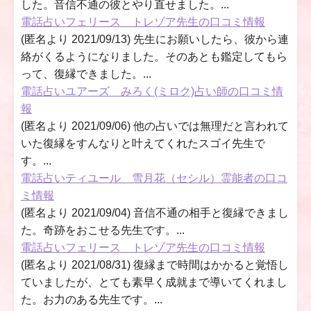
した。音信不通の彼とやり直せました。...
電話占いフェリース トレゾア先生の口コミ情報
(匿名より 2021/09/13) 先生にお願いしたら、彼から連
絡がくるようになりました。そのあとも鑑定してもら
って、復縁できました。...
電話占いユアーズ みろく(ミロク)占い師の口コミ情
報
(匿名より 2021/09/06) 他の占いでは無理だと言われて
いた復縁をすんなりと叶えてくれたスゴイ先生で
す。...
電話占いティユール 雪月花（セシル）霊能者の口コ
ミ情報
(匿名より 2021/09/04) 音信不通の相手と復縁できまし
た。奇跡をおこせる先生です。...
電話占いフェリース トレゾア先生の口コミ情報
(匿名より 2021/08/31) 復縁まで時間はかかると覚悟し
ていましたが、とても素早く成就まで導いてくれまし
た。お力のある先生です。...