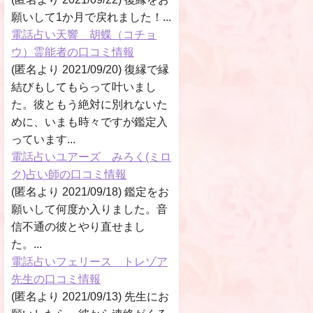
願いして1か月で戻れました！...
電話占い天響 胡蝶（コチョ
ウ）霊能者の口コミ情報
(匿名より 2021/09/20) 復縁で縁
結びもしてもらって叶いまし
た。彼ともう絶対に別れないた
めに、いまも時々ですが鑑定入
っています...
電話占いユアーズ みろく(ミロ
ク)占い師の口コミ情報
(匿名より 2021/09/18) 鑑定をお
願いして何度か入りました。音
信不通の彼とやり直せまし
た。...
電話占いフェリース トレゾア
先生の口コミ情報
(匿名より 2021/09/13) 先生にお