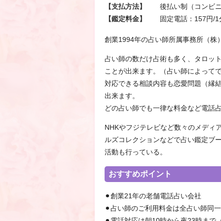
【支払方法】
後払い制（コンビ
【鑑定料金】
固定電話：157円/
創業1994年の占い師所属事務所（
占い師の数だけ占術も多く、タロッ
ことが出来ます。（占い師によって
対応できる相談内容も恋愛問題（縁
出来ます。
どの占い師でも一律な料金など電話
NHKやフジテレビなど数々のメディ
ルズコレクションなどで占い鑑定ブ
活動も行っている。
おすすめポイント
⚫︎創業21年の老舗電話占い会社
⚫︎占い師のご利用料金は全占い師同
⚫︎電話対応は朝10時から夜23時ま