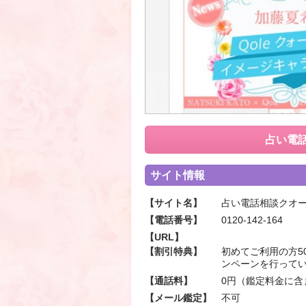
占い電
サイト情報
【サイト名】
占い電話相談クオ
【電話番号】
0120-142-164
【URL】
【割引特典】
初めてご利用の方5
ンペーンを行って
【通話料】
0円（鑑定料金に含
【メール鑑定】
不可