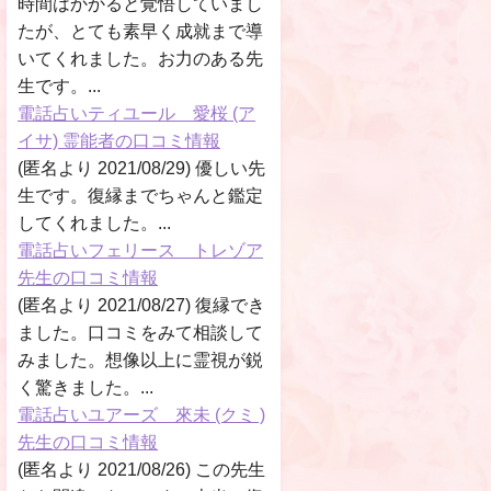
時間はかかると覚悟していまし
たが、とても素早く成就まで導
いてくれました。お力のある先
生です。...
電話占いティユール 愛桜 (ア
イサ) 霊能者の口コミ情報
(匿名より 2021/08/29) 優しい先
生です。復縁までちゃんと鑑定
してくれました。...
電話占いフェリース トレゾア
先生の口コミ情報
(匿名より 2021/08/27) 復縁でき
ました。口コミをみて相談して
みました。想像以上に霊視が鋭
く驚きました。...
電話占いユアーズ 來未 (クミ )
先生の口コミ情報
(匿名より 2021/08/26) この先生