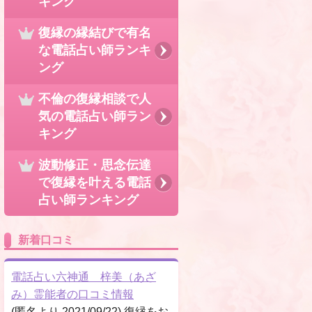
キング
復縁の縁結びで有名
な電話占い師ランキ
ング
不倫の復縁相談で人
気の電話占い師ラン
キング
波動修正・思念伝達
で復縁を叶える電話
占い師ランキング
新着口コミ
電話占い六神通 梓美（あざ
み）霊能者の口コミ情報
(匿名より 2021/09/22) 復縁をお