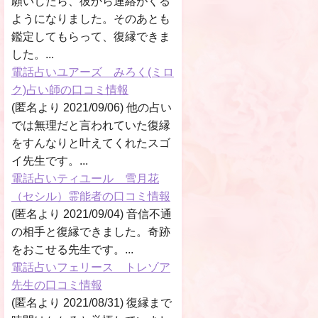
願いしたら、彼から連絡がくる
ようになりました。そのあとも
鑑定してもらって、復縁できま
した。...
電話占いユアーズ みろく(ミロ
ク)占い師の口コミ情報
(匿名より 2021/09/06) 他の占い
では無理だと言われていた復縁
をすんなりと叶えてくれたスゴ
イ先生です。...
電話占いティユール 雪月花
（セシル）霊能者の口コミ情報
(匿名より 2021/09/04) 音信不通
の相手と復縁できました。奇跡
をおこせる先生です。...
電話占いフェリース トレゾア
先生の口コミ情報
(匿名より 2021/08/31) 復縁まで