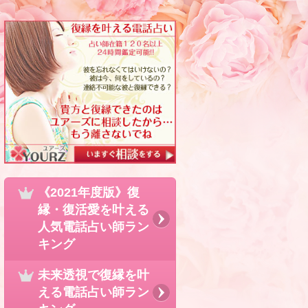
《2021年度版》復
縁・復活愛を叶える
人気電話占い師ラン
キング
未来透視で復縁を叶
える電話占い師ラン