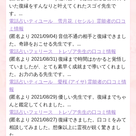
いた復縁をすんなりと叶えてくれたスゴイ先生で
す。...
電話占いティユール 雪月花（セシル）霊能者の口コ
ミ情報
(匿名より 2021/09/04) 音信不通の相手と復縁できまし
た。奇跡をおこせる先生です。...
電話占いフェリース トレゾア先生の口コミ情報
(匿名より 2021/08/31) 復縁まで時間はかかると覚悟し
ていましたが、とても素早く成就まで導いてくれまし
た。お力のある先生です。...
電話占いティユール 愛桜 (アイサ) 霊能者の口コミ情
報
(匿名より 2021/08/29) 優しい先生です。復縁までちゃ
んと鑑定してくれました。...
電話占いフェリース トレゾア先生の口コミ情報
(匿名より 2021/08/27) 復縁できました。口コミをみて
相談してみました。想像以上に霊視が鋭く驚きまし
た。...