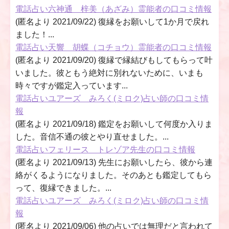
電話占い六神通 梓美（あざみ）霊能者の口コミ情報
(匿名より 2021/09/22) 復縁をお願いして1か月で戻れ
ました！...
電話占い天響 胡蝶（コチョウ）霊能者の口コミ情報
(匿名より 2021/09/20) 復縁で縁結びもしてもらって叶
いました。彼ともう絶対に別れないために、いまも
時々ですが鑑定入っています...
電話占いユアーズ みろく(ミロク)占い師の口コミ情
報
(匿名より 2021/09/18) 鑑定をお願いして何度か入りま
した。音信不通の彼とやり直せました。...
電話占いフェリース トレゾア先生の口コミ情報
(匿名より 2021/09/13) 先生にお願いしたら、彼から連
絡がくるようになりました。そのあとも鑑定してもら
って、復縁できました。...
電話占いユアーズ みろく(ミロク)占い師の口コミ情
報
(匿名より 2021/09/06) 他の占いでは無理だと言われて