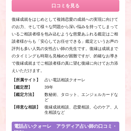
口コミを見る
復縁成就をはじめとして複雑恋愛の成就への実現に向けて
のお力、そして様々な問題から深い悩みを持ってしまって
いるご相談者様を包み込むような慈愛あふれる鑑定はご相
談者様からも「安心してお任せできる」鑑定というお声の
評判も多い人気の女性占い師の先生です。復縁は成就まで
のタイミングも時期も見極めが困難ですが、的確なお導き
で復縁成就までご相談者様の真に望む復縁に向けてお力添
えいただけます。
【所属サイト】
占い電話相談クオーレ
【鑑定歴】
39年
【鑑定方法】
数秘術、タロット、エンジェルカードな
ど
【得意な相談】
復縁成就相談、恋愛相談、心のケア、人
生相談など
電話占いクォーレ アラディア占い師の口コミ・