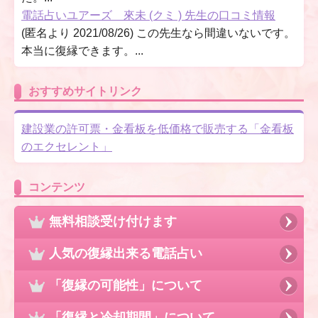
電話占いユアーズ 來未 (クミ ) 先生の口コミ情報
(匿名より 2021/08/26) この先生なら間違いないです。
本当に復縁できます。...
おすすめサイトリンク
建設業の許可票・金看板を低価格で販売する「金看板
のエクセレント」
コンテンツ
無料相談受け付けます
人気の復縁出来る電話占い
「復縁の可能性」について
「復縁と冷却期間」について