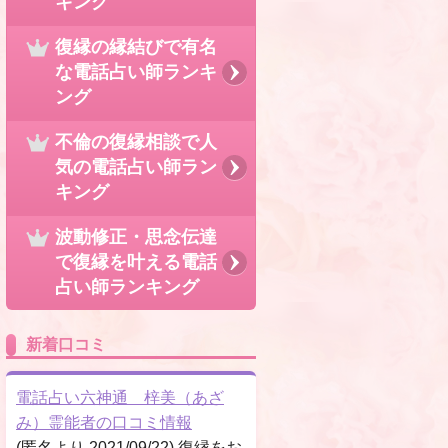
キング
復縁の縁結びで有名
な電話占い師ランキ
ング
不倫の復縁相談で人
気の電話占い師ラン
キング
波動修正・思念伝達
で復縁を叶える電話
占い師ランキング
新着口コミ
電話占い六神通 梓美（あざ
み）霊能者の口コミ情報
(匿名より 2021/09/22) 復縁をお