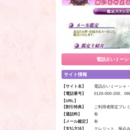
電話占いミーシ
サイト情報
【サイト名】
電話占いミーシャ
【電話番号】
0120-000-200、08
【URL】
【割引特典】
ご利用者限定プレ
【通話料】
有
【メール鑑定】
有
【支払方法】
クレジット、振込