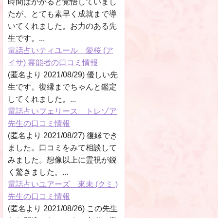
時間はかかると覚悟していまし
たが、とても素早く成就まで導
いてくれました。お力のある先
生です。...
電話占いティユール 愛桜 (ア
イサ) 霊能者の口コミ情報
(匿名より 2021/08/29) 優しい先
生です。復縁までちゃんと鑑定
してくれました。...
電話占いフェリース トレゾア
先生の口コミ情報
(匿名より 2021/08/27) 復縁でき
ました。口コミをみて相談して
みました。想像以上に霊視が鋭
く驚きました。...
電話占いユアーズ 來未 (クミ )
先生の口コミ情報
(匿名より 2021/08/26) この先生