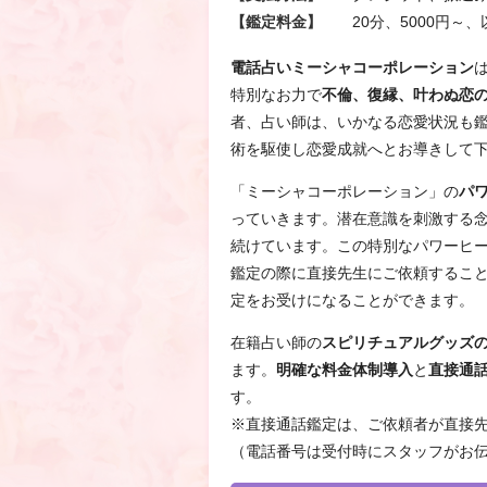
【鑑定料金】
20分、5000円～、
電話占いミーシャコーポレーション
特別なお力で
不倫、復縁、叶わぬ恋
者、占い師は、いかなる恋愛状況も
術を駆使し恋愛成就へとお導きして
「ミーシャコーポレーション」の
パ
っていきます。潜在意識を刺激する
続けています。この特別なパワーヒ
鑑定の際に直接先生にご依頼するこ
定をお受けになることができます。
在籍占い師の
スピリチュアルグッズ
ます。
明確な料金体制導入
と
直接通
す。
※直接通話鑑定は、ご依頼者が直接
（電話番号は受付時にスタッフがお