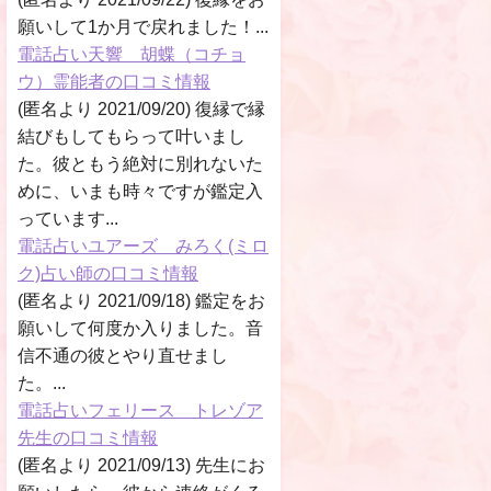
願いして1か月で戻れました！...
電話占い天響 胡蝶（コチョ
ウ）霊能者の口コミ情報
(匿名より 2021/09/20) 復縁で縁
結びもしてもらって叶いまし
た。彼ともう絶対に別れないた
めに、いまも時々ですが鑑定入
っています...
電話占いユアーズ みろく(ミロ
ク)占い師の口コミ情報
(匿名より 2021/09/18) 鑑定をお
願いして何度か入りました。音
信不通の彼とやり直せまし
た。...
電話占いフェリース トレゾア
先生の口コミ情報
(匿名より 2021/09/13) 先生にお