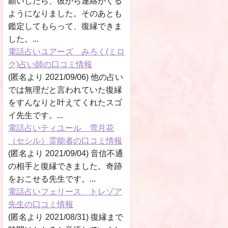
願いしたら、彼から連絡がくる
ようになりました。そのあとも
鑑定してもらって、復縁できま
した。...
電話占いユアーズ みろく(ミロ
ク)占い師の口コミ情報
(匿名より 2021/09/06) 他の占い
では無理だと言われていた復縁
をすんなりと叶えてくれたスゴ
イ先生です。...
電話占いティユール 雪月花
（セシル）霊能者の口コミ情報
(匿名より 2021/09/04) 音信不通
の相手と復縁できました。奇跡
をおこせる先生です。...
電話占いフェリース トレゾア
先生の口コミ情報
(匿名より 2021/08/31) 復縁まで