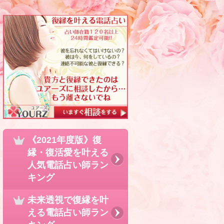
《2021年度版》復
縁・復活愛を叶える
人気電話占い師ラン
キング
未来透視で復縁を叶
える電話占い師ラン