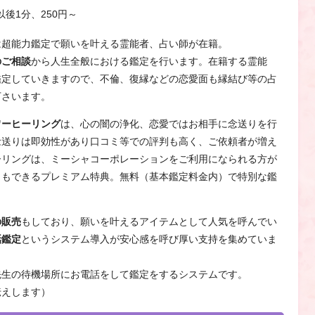
以後1分、250円～
は超能力鑑定で願いを叶える霊能者、占い師が在籍。
のご相談
から人生全般における鑑定を行います。在籍する霊能
鑑定していきますので、不倫、復縁などの恋愛面も縁結び等の占
下さいます。
ワーヒーリング
は、心の闇の浄化、恋愛ではお相手に念送りを行
念送りは即効性があり口コミ等での評判も高く、ご依頼者が増え
ーリングは、ミーシャコーポレーションをご利用になられる方が
ともできるプレミアム特典。無料（基本鑑定料金内）で特別な鑑
の販売
もしており、願いを叶えるアイテムとして人気を呼んでい
話鑑定
というシステム導入が安心感を呼び厚い支持を集めていま
先生の待機場所にお電話をして鑑定をするシステムです。
伝えします）