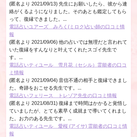
(匿名より 2021/09/13) 先生にお願いしたら、彼から連
絡がくるようになりました。そのあとも鑑定してもら
って、復縁できました。...
電話占いユアーズ みろく(ミロク)占い師の口コミ情
報
(匿名より 2021/09/06) 他の占いでは無理だと言われて
いた復縁をすんなりと叶えてくれたスゴイ先生で
す。...
電話占いティユール 雪月花（セシル）霊能者の口コ
ミ情報
(匿名より 2021/09/04) 音信不通の相手と復縁できまし
た。奇跡をおこせる先生です。...
電話占いフェリース トレゾア先生の口コミ情報
(匿名より 2021/08/31) 復縁まで時間はかかると覚悟し
ていましたが、とても素早く成就まで導いてくれまし
た。お力のある先生です。...
電話占いティユール 愛桜 (アイサ) 霊能者の口コミ情
報