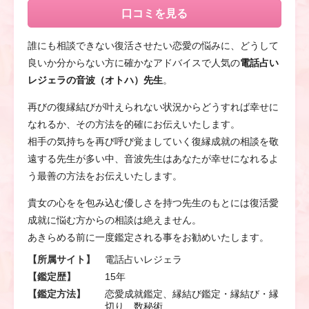
口コミを見る
誰にも相談できない復活させたい恋愛の悩みに、どうして
良いか分からない方に確かなアドバイスで人気の
電話占い
レジェラの音波（オトハ）先生
。
再びの復縁結びが叶えられない状況からどうすれば幸せに
なれるか、その方法を的確にお伝えいたします。
相手の気持ちを再び呼び覚ましていく復縁成就の相談を敬
遠する先生が多い中、音波先生はあなたが幸せになれるよ
う最善の方法をお伝えいたします。
貴女の心をを包み込む優しさを持つ先生のもとには復活愛
成就に悩む方からの相談は絶えません。
あきらめる前に一度鑑定される事をお勧めいたします。
【所属サイト】
電話占いレジェラ
【鑑定歴】
15年
【鑑定方法】
恋愛成就鑑定、縁結び鑑定・縁結び・縁
切り、数秘術