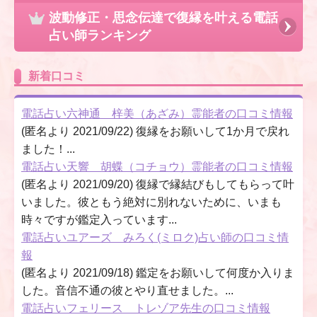
波動修正・思念伝達で復縁を叶える電話
占い師ランキング
新着口コミ
電話占い六神通 梓美（あざみ）霊能者の口コミ情報
(匿名より 2021/09/22) 復縁をお願いして1か月で戻れ
ました！...
電話占い天響 胡蝶（コチョウ）霊能者の口コミ情報
(匿名より 2021/09/20) 復縁で縁結びもしてもらって叶
いました。彼ともう絶対に別れないために、いまも
時々ですが鑑定入っています...
電話占いユアーズ みろく(ミロク)占い師の口コミ情
報
(匿名より 2021/09/18) 鑑定をお願いして何度か入りま
した。音信不通の彼とやり直せました。...
電話占いフェリース トレゾア先生の口コミ情報