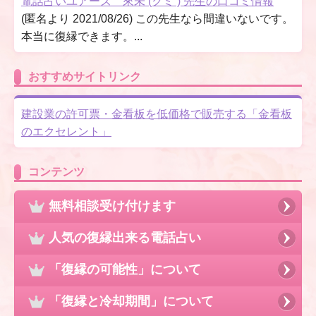
電話占いユアーズ 來未 (クミ ) 先生の口コミ情報
(匿名より 2021/08/26) この先生なら間違いないです。
本当に復縁できます。...
おすすめサイトリンク
建設業の許可票・金看板を低価格で販売する「金看板
のエクセレント」
コンテンツ
無料相談受け付けます
人気の復縁出来る電話占い
「復縁の可能性」について
「復縁と冷却期間」について