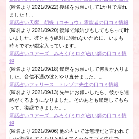
(匿名より 2021/09/22) 復縁をお願いして1か月で戻れ
ました！...
電話占い天響 胡蝶（コチョウ）霊能者の口コミ情報
(匿名より 2021/09/20) 復縁で縁結びもしてもらって叶
いました。彼ともう絶対に別れないために、いまも
時々ですが鑑定入っています...
電話占いユアーズ みろく(ミロク)占い師の口コミ情
報
(匿名より 2021/09/18) 鑑定をお願いして何度か入りま
した。音信不通の彼とやり直せました。...
電話占いフェリース トレゾア先生の口コミ情報
(匿名より 2021/09/13) 先生にお願いしたら、彼から連
絡がくるようになりました。そのあとも鑑定してもら
って、復縁できました。...
電話占いユアーズ みろく(ミロク)占い師の口コミ情
報
(匿名より 2021/09/06) 他の占いでは無理だと言われて
いた復縁をすんなりと叶えてくれたスゴイ先生で