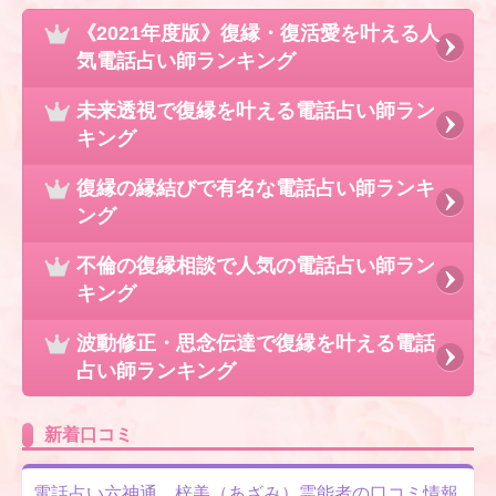
《2021年度版》復縁・復活愛を叶える人
気電話占い師ランキング
未来透視で復縁を叶える電話占い師ラン
キング
復縁の縁結びで有名な電話占い師ランキ
ング
不倫の復縁相談で人気の電話占い師ラン
キング
波動修正・思念伝達で復縁を叶える電話
占い師ランキング
新着口コミ
電話占い六神通 梓美（あざみ）霊能者の口コミ情報