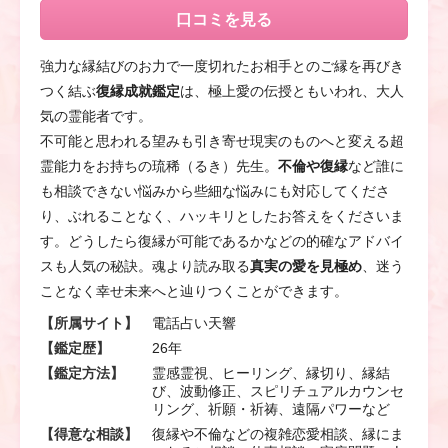
口コミを見る
強力な縁結びのお力で一度切れたお相手とのご縁を再びき
つく結ぶ
復縁成就鑑定
は、極上愛の伝授ともいわれ、大人
気の霊能者です。
不可能と思われる望みも引き寄せ現実のものへと変える超
霊能力をお持ちの琉稀（るき）先生。
不倫や復縁
など誰に
も相談できない悩みから些細な悩みにも対応してくださ
り、ぶれることなく、ハッキリとしたお答えをくださいま
す。どうしたら復縁が可能であるかなどの的確なアドバイ
スも人気の秘訣。魂より読み取る
真実の愛を見極め
、迷う
ことなく幸せ未来へと辿りつくことができます。
【所属サイト】
電話占い天響
【鑑定歴】
26年
【鑑定方法】
霊感霊視、ヒーリング、縁切り、縁結
び、波動修正、スピリチュアルカウンセ
リング、祈願・祈祷、遠隔パワーなど
【得意な相談】
復縁や不倫などの複雑恋愛相談、縁にま