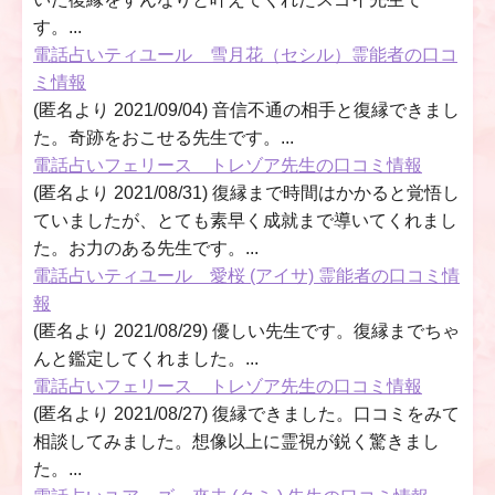
す。...
電話占いティユール 雪月花（セシル）霊能者の口コ
ミ情報
(匿名より 2021/09/04) 音信不通の相手と復縁できまし
た。奇跡をおこせる先生です。...
電話占いフェリース トレゾア先生の口コミ情報
(匿名より 2021/08/31) 復縁まで時間はかかると覚悟し
ていましたが、とても素早く成就まで導いてくれまし
た。お力のある先生です。...
電話占いティユール 愛桜 (アイサ) 霊能者の口コミ情
報
(匿名より 2021/08/29) 優しい先生です。復縁までちゃ
んと鑑定してくれました。...
電話占いフェリース トレゾア先生の口コミ情報
(匿名より 2021/08/27) 復縁できました。口コミをみて
相談してみました。想像以上に霊視が鋭く驚きまし
た。...