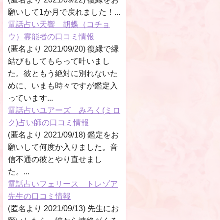
願いして1か月で戻れました！...
電話占い天響 胡蝶（コチョ
ウ）霊能者の口コミ情報
(匿名より 2021/09/20) 復縁で縁
結びもしてもらって叶いまし
た。彼ともう絶対に別れないた
めに、いまも時々ですが鑑定入
っています...
電話占いユアーズ みろく(ミロ
ク)占い師の口コミ情報
(匿名より 2021/09/18) 鑑定をお
願いして何度か入りました。音
信不通の彼とやり直せまし
た。...
電話占いフェリース トレゾア
先生の口コミ情報
(匿名より 2021/09/13) 先生にお