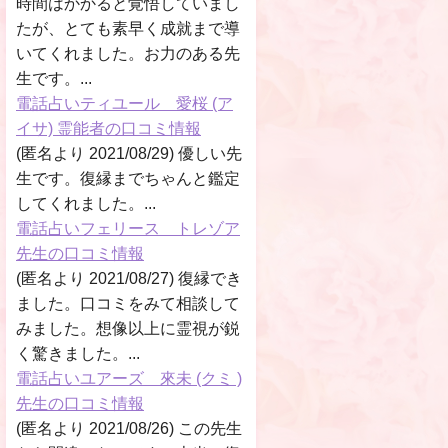
時間はかかると覚悟していまし
たが、とても素早く成就まで導
いてくれました。お力のある先
生です。...
電話占いティユール 愛桜 (ア
イサ) 霊能者の口コミ情報
(匿名より 2021/08/29) 優しい先
生です。復縁までちゃんと鑑定
してくれました。...
電話占いフェリース トレゾア
先生の口コミ情報
(匿名より 2021/08/27) 復縁でき
ました。口コミをみて相談して
みました。想像以上に霊視が鋭
く驚きました。...
電話占いユアーズ 來未 (クミ )
先生の口コミ情報
(匿名より 2021/08/26) この先生