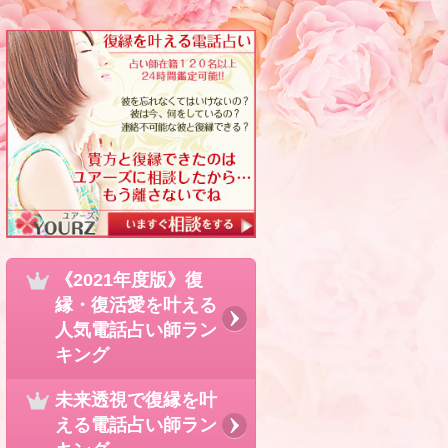
《2021年度版》復
縁・復活愛を叶える
人気電話占い師ラン
キング
未来透視で復縁を叶
える電話占い師ラン