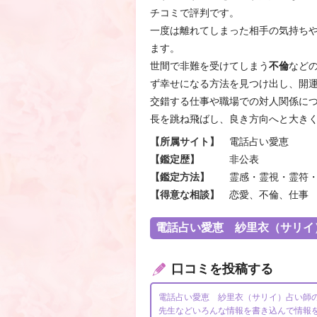
チコミで評判です。
一度は離れてしまった相手の気持ち
ます。
世間で非難を受けてしまう
不倫
など
ず幸せになる方法を見つけ出し、開
交錯する仕事や職場での対人関係に
長を跳ね飛ばし、良き方向へと大き
【所属サイト】
電話占い愛恵
【鑑定歴】
非公表
【鑑定方法】
霊感・霊視・霊符
【得意な相談】
恋愛、不倫、仕事
電話占い愛恵 紗里衣（サリイ
口コミを投稿する
電話占い愛恵 紗里衣（サリイ）占い師
先生などいろんな情報を書き込んで情報