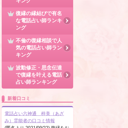
キング
復縁の縁結びで有名
な電話占い師ランキ
ング
不倫の復縁相談で人
気の電話占い師ラン
キング
波動修正・思念伝達
で復縁を叶える電話
占い師ランキング
新着口コミ
電話占い六神通 梓美（あざ
み）霊能者の口コミ情報
(匿名より 2021/09/22) 復縁をお