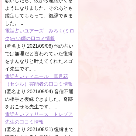
願いしたら、彼から連絡がくる
ようになりました。そのあとも
鑑定してもらって、復縁できま
した。...
電話占いユアーズ みろく(ミロ
ク)占い師の口コミ情報
(匿名より 2021/09/06) 他の占い
では無理だと言われていた復縁
をすんなりと叶えてくれたスゴ
イ先生です。...
電話占いティユール 雪月花
（セシル）霊能者の口コミ情報
(匿名より 2021/09/04) 音信不通
の相手と復縁できました。奇跡
をおこせる先生です。...
電話占いフェリース トレゾア
先生の口コミ情報
(匿名より 2021/08/31) 復縁まで