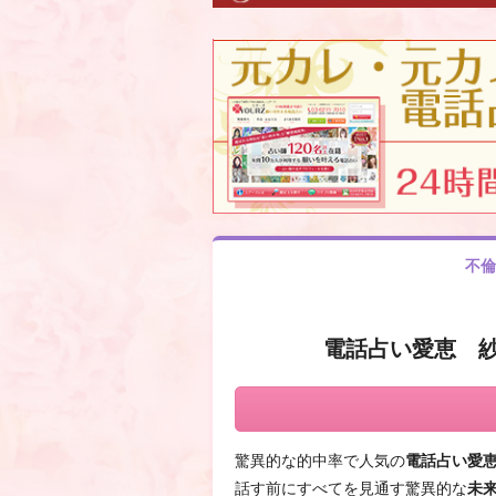
不倫
電話占い愛恵 
驚異的な的中率で人気の
電話占い愛
話す前にすべてを見通す驚異的な
未