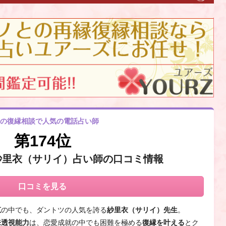
の復縁相談で人気の電話占い師
第174位
紗里衣（サリイ）占い師の口コミ情報
口コミを見る
恵
の中でも、ダントツの人気を誇る
紗里衣（サリイ）先生
。
来透視能力
は、恋愛成就の中でも困難を極める
復縁を叶える
とク