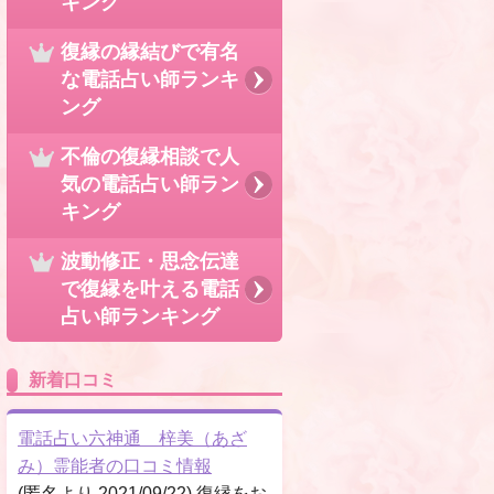
キング
復縁の縁結びで有名
な電話占い師ランキ
ング
不倫の復縁相談で人
気の電話占い師ラン
キング
波動修正・思念伝達
で復縁を叶える電話
占い師ランキング
新着口コミ
電話占い六神通 梓美（あざ
み）霊能者の口コミ情報
(匿名より 2021/09/22) 復縁をお