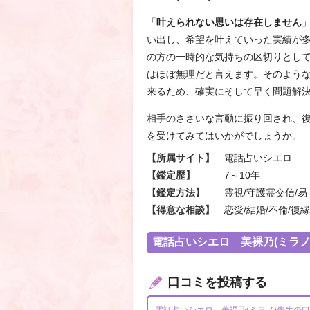
「
叶えられない思いは存在しません
い出し、希望を叶えていった実績が多
の方の一時的な気持ちの区切りとし
はほぼ無理だと言えます。そのよう
来るため、確実にそして早く問題解
相手のささいな言動に振り回され、
を受けてみてはいかがでしょうか。
【所属サイト】
電話占いシエロ
【鑑定歴】
7～10年
【鑑定方法】
霊視/守護霊交信/易
【得意な相談】
恋愛/結婚/不倫/復縁
電話占いシエロ 美裸乃(ミラノ
口コミを投稿する