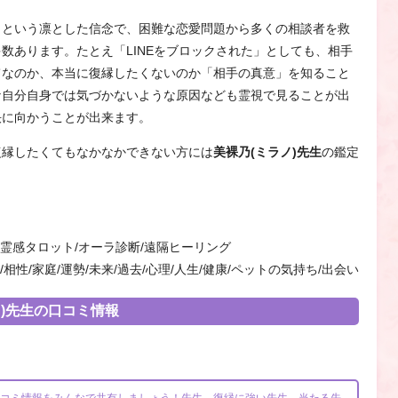
」という凛とした信念で、困難な恋愛問題から多くの相談者を救
数あります。たとえ「LINEをブロックされた」としても、相手
てなのか、本当に復縁したくないのか「相手の真意」を知ること
な自分自身では気づかないような原因なども霊視で見ることが出
決に向かうことが出来ます。
復縁したくてもなかなかできない方には
美裸乃(ミラノ)先生
の鑑定
 霊感タロット/オーラ診断/遠隔ヒーリング
/相性/家庭/運勢/未来/過去/心理/人生/健康/ペットの気持ち/出会い
)先生の口コミ情報