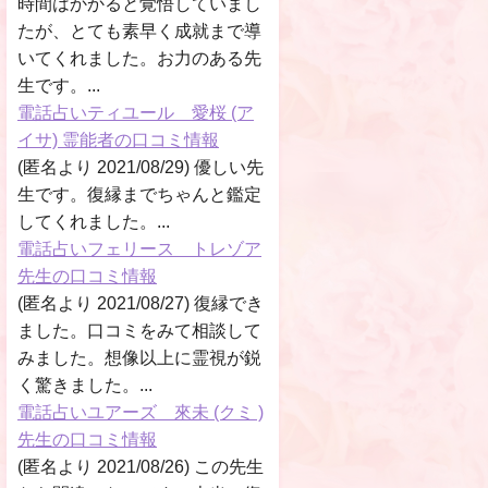
時間はかかると覚悟していまし
たが、とても素早く成就まで導
いてくれました。お力のある先
生です。...
電話占いティユール 愛桜 (ア
イサ) 霊能者の口コミ情報
(匿名より 2021/08/29) 優しい先
生です。復縁までちゃんと鑑定
してくれました。...
電話占いフェリース トレゾア
先生の口コミ情報
(匿名より 2021/08/27) 復縁でき
ました。口コミをみて相談して
みました。想像以上に霊視が鋭
く驚きました。...
電話占いユアーズ 來未 (クミ )
先生の口コミ情報
(匿名より 2021/08/26) この先生