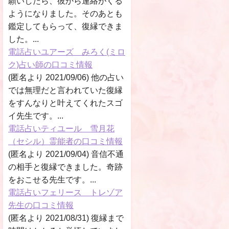
願いしたら、彼から連絡がくる
ようになりました。そのあとも
鑑定してもらって、復縁できま
した。...
電話占いユアーズ みろく(ミロ
ク)占い師の口コミ情報
(匿名より 2021/09/06) 他の占い
では無理だと言われていた復縁
をすんなりと叶えてくれたスゴ
イ先生です。...
電話占いティユール 雪月花
（セシル）霊能者の口コミ情報
(匿名より 2021/09/04) 音信不通
の相手と復縁できました。奇跡
をおこせる先生です。...
電話占いフェリース トレゾア
先生の口コミ情報
(匿名より 2021/08/31) 復縁まで