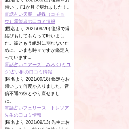
願いして1か月で戻れました！...
電話占い天響 胡蝶（コチョ
ウ）霊能者の口コミ情報
(匿名より 2021/09/20) 復縁で縁
結びもしてもらって叶いまし
た。彼ともう絶対に別れないた
めに、いまも時々ですが鑑定入
っています...
電話占いユアーズ みろく(ミロ
ク)占い師の口コミ情報
(匿名より 2021/09/18) 鑑定をお
願いして何度か入りました。音
信不通の彼とやり直せまし
た。...
電話占いフェリース トレゾア
先生の口コミ情報
(匿名より 2021/09/13) 先生にお