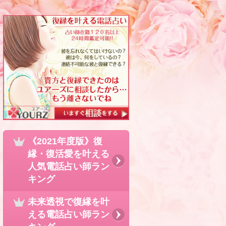
《2021年度版》復
縁・復活愛を叶える
人気電話占い師ラン
キング
未来透視で復縁を叶
える電話占い師ラン