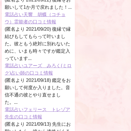
願いして1か月で戻れました！...
電話占い天響 胡蝶（コチョ
ウ）霊能者の口コミ情報
(匿名より 2021/09/20) 復縁で縁
結びもしてもらって叶いまし
た。彼ともう絶対に別れないた
めに、いまも時々ですが鑑定入
っています...
電話占いユアーズ みろく(ミロ
ク)占い師の口コミ情報
(匿名より 2021/09/18) 鑑定をお
願いして何度か入りました。音
信不通の彼とやり直せまし
た。...
電話占いフェリース トレゾア
先生の口コミ情報
(匿名より 2021/09/13) 先生にお