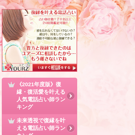
《2021年度版》復
縁・復活愛を叶える
人気電話占い師ラン
キング
未来透視で復縁を叶
える電話占い師ラン