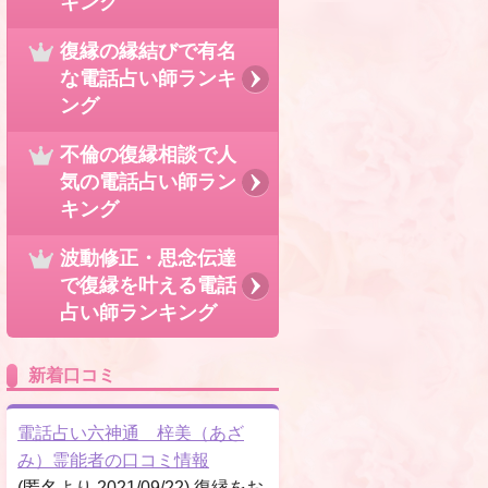
キング
復縁の縁結びで有名
な電話占い師ランキ
ング
不倫の復縁相談で人
気の電話占い師ラン
キング
波動修正・思念伝達
で復縁を叶える電話
占い師ランキング
新着口コミ
電話占い六神通 梓美（あざ
み）霊能者の口コミ情報
(匿名より 2021/09/22) 復縁をお