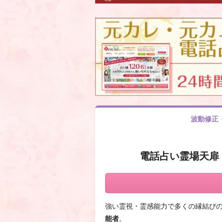
波動修正
電話占い霊場天扉
強い霊視・霊感能力で多くの縁結び
能者
。