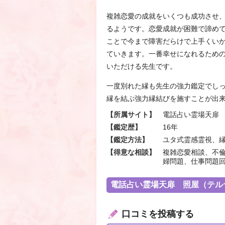
複雑恋愛の成就をいくつも成功させ
るようです。恋愛成就が困難で諦め
ことで今まで障害だらけで上手くい
ていきます。一番幸せになれるため
いただける先生です。
一度別れた縁も先生の強力鑑定でし
縁を結ぶ強力縁結びを施すことが出
【所属サイト】
電話占い霊場天扉
【鑑定歴】
16年
【鑑定方法】
ユタ式霊感霊視、
【得意な相談】
複雑恋愛相談、不
婦問題、仕事問題
電話占い霊場天扉 照屋（テル
口コミを投稿する