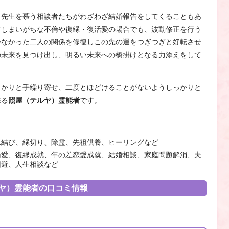
、先生を慕う相談者たちがわざわざ結婚報告をしてくることもあ
てしまいがちな不倫や復縁・復活愛の場合でも、波動修正を行う
かなかった二人の関係を修復しこの先の運をつぎつぎと好転させ
の未来を見つけ出し、明るい未来への橋掛けとなる力添えをして
っかりと手繰り寄せ、二度とほどけることがないようしっかりと
来る
照屋（テルヤ）霊能者
です。
縁結び、縁切り、除霊、先祖供養、ヒーリングなど
倫愛、復縁成就、年の差恋愛成就、結婚相談、家庭問題解消、夫
回避、人生相談など
ヤ）霊能者の口コミ情報