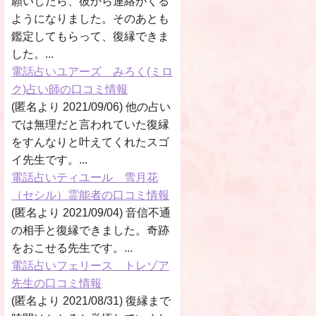
願いしたら、彼から連絡がくる
ようになりました。そのあとも
鑑定してもらって、復縁できま
した。...
電話占いユアーズ みろく(ミロ
ク)占い師の口コミ情報
(匿名より 2021/09/06) 他の占い
では無理だと言われていた復縁
をすんなりと叶えてくれたスゴ
イ先生です。...
電話占いティユール 雪月花
（セシル）霊能者の口コミ情報
(匿名より 2021/09/04) 音信不通
の相手と復縁できました。奇跡
をおこせる先生です。...
電話占いフェリース トレゾア
先生の口コミ情報
(匿名より 2021/08/31) 復縁まで